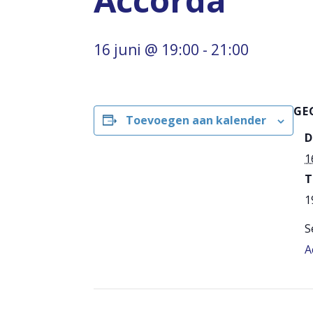
Accorda
16 juni @ 19:00
-
21:00
GE
Toevoegen aan kalender
D
1
T
1
S
A