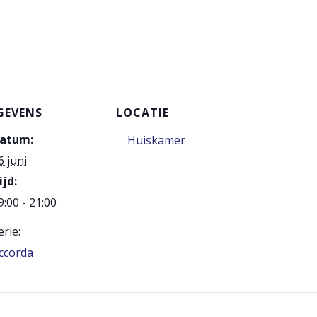
GEVENS
LOCATIE
atum:
Huiskamer
6 juni
ijd:
9:00 - 21:00
erie:
ccorda