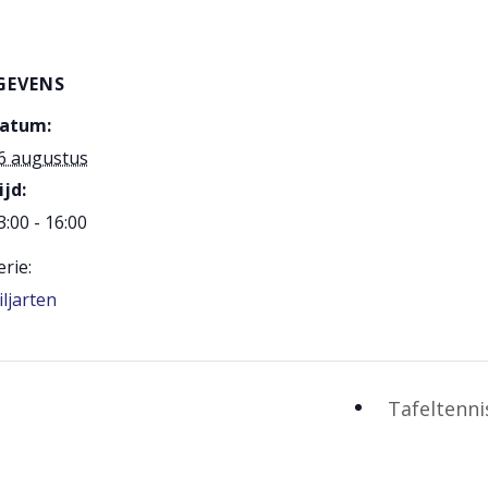
GEVENS
atum:
6 augustus
ijd:
3:00 - 16:00
erie:
iljarten
Tafeltenn