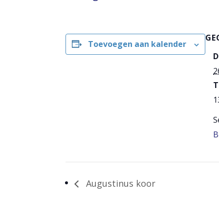
GE
Toevoegen aan kalender
D
2
T
1
S
B
Augustinus koor