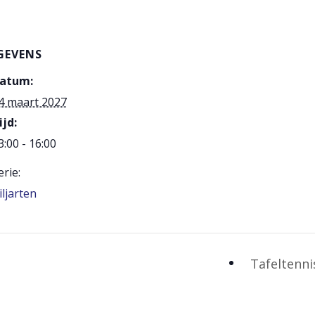
GEVENS
atum:
4 maart 2027
ijd:
3:00 - 16:00
erie:
iljarten
Tafeltenn