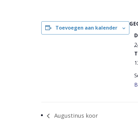
GE
Toevoegen aan kalender
D
2
T
1
S
B
Augustinus koor