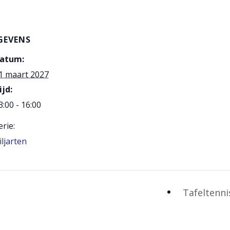
GEVENS
atum:
1 maart 2027
ijd:
3:00 - 16:00
erie:
iljarten
Tafeltenn