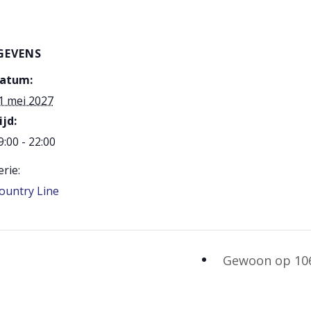
GEVENS
atum:
1 mei 2027
ijd:
9:00 - 22:00
erie:
ountry Line
Gewoon op 1