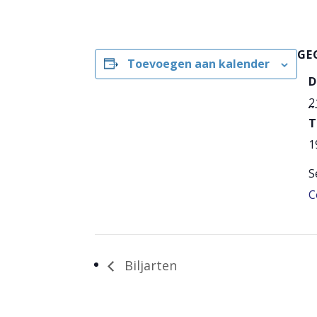
GE
Toevoegen aan kalender
D
2
T
1
S
C
Biljarten