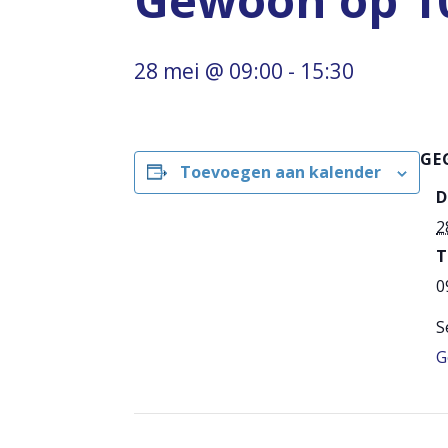
Gewoon op 1
28 mei @ 09:00
-
15:30
GE
Toevoegen aan kalender
D
2
T
0
S
G