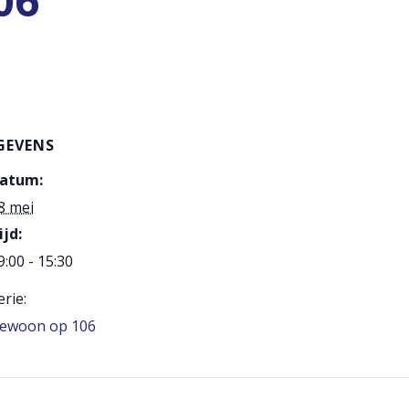
06
GEVENS
atum:
8 mei
ijd:
9:00 - 15:30
erie:
ewoon op 106