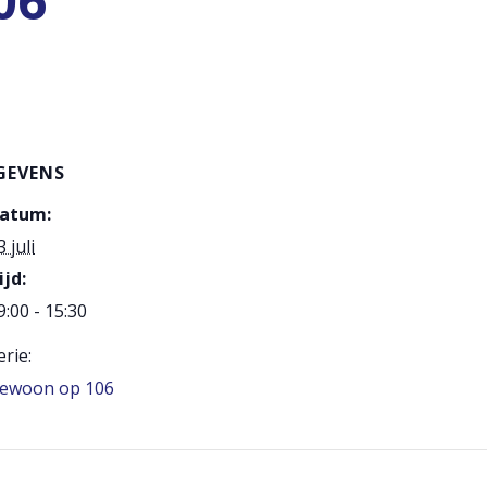
06
GEVENS
atum:
3 juli
ijd:
9:00 - 15:30
erie:
ewoon op 106