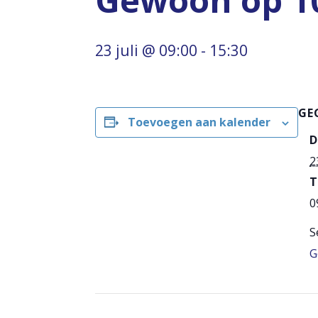
Gewoon op 1
23 juli @ 09:00
-
15:30
GE
Toevoegen aan kalender
D
2
T
0
S
G