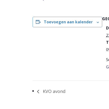
GE
Toevoegen aan kalender
D
2
T
0
S
G
KVO avond