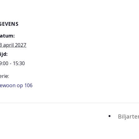
GEVENS
atum:
3 april 2027
ijd:
9:00 - 15:30
erie:
ewoon op 106
Biljart