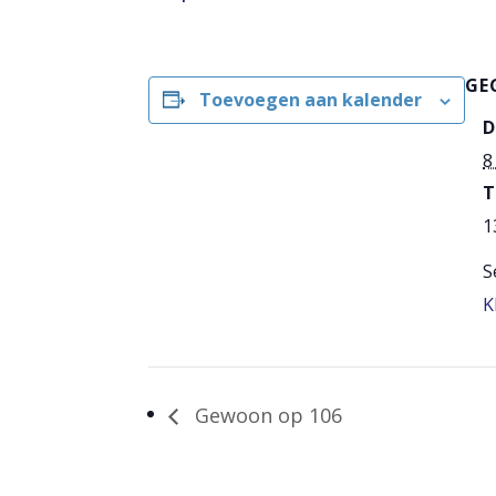
GE
Toevoegen aan kalender
D
8
T
1
S
K
Gewoon op 106